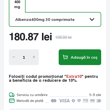
400
mg
Albenza
400mg 30 comprimate
Albenza
180.87
lei
400mg 30 comprimate
198.96
lei
Albenza
400mg 60 comprimate
Adaugă în coș
Albenza
400mg 90 comprimate
Albenza
Folosiți codul promoțional "
Extra10
" pentru
400mg 120
a beneficia de o reducere de 10%.
comprimate
Albenza
Serviciu cu urmărire
5-9 zile
400mg 180
comprimate
Metodă de plată
Albenza