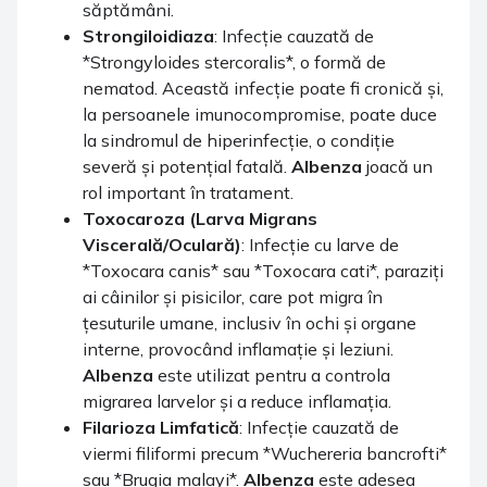
săptămâni.
Strongiloidiaza
: Infecție cauzată de
*Strongyloides stercoralis*, o formă de
nematod. Această infecție poate fi cronică și,
la persoanele imunocompromise, poate duce
la sindromul de hiperinfecție, o condiție
severă și potențial fatală.
Albenza
joacă un
rol important în tratament.
Toxocaroza (Larva Migrans
Viscerală/Oculară)
: Infecție cu larve de
*Toxocara canis* sau *Toxocara cati*, paraziți
ai câinilor și pisicilor, care pot migra în
țesuturile umane, inclusiv în ochi și organe
interne, provocând inflamație și leziuni.
Albenza
este utilizat pentru a controla
migrarea larvelor și a reduce inflamația.
Filarioza Limfatică
: Infecție cauzată de
viermi filiformi precum *Wuchereria bancrofti*
sau *Brugia malayi*.
Albenza
este adesea