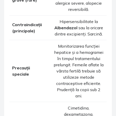
grave (rare)
alergice severe, alopecie
reversibilă.
Hipersensibilitate la
Contraindicații
Albendazol
sau la oricare
(principale)
dintre excipienți. Sarcină.
Monitorizarea funcției
hepatice și a hemogramei
în timpul tratamentului
prelungit. Femeile aflate la
Precauții
vârsta fertilă trebuie să
speciale
utilizeze metode
contraceptive eficiente.
Prudență la copii sub 2
ani.
Cimetidina,
dexametazona,