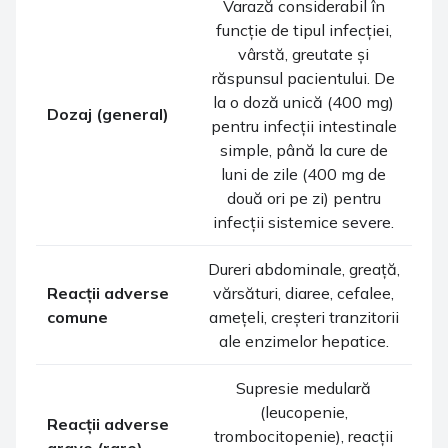
Varază considerabil în
funcție de tipul infecției,
vârstă, greutate și
răspunsul pacientului. De
la o doză unică (400 mg)
Dozaj (general)
pentru infecții intestinale
simple, până la cure de
luni de zile (400 mg de
două ori pe zi) pentru
infecții sistemice severe.
Dureri abdominale, greață,
Reacții adverse
vărsături, diaree, cefalee,
comune
amețeli, creșteri tranzitorii
ale enzimelor hepatice.
Supresie medulară
(leucopenie,
Reacții adverse
trombocitopenie), reacții