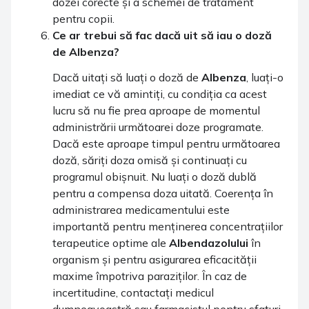
dozei corecte și a schemei de tratament
pentru copii.
Ce ar trebui să fac dacă uit să iau o doză
de
Albenza
?
Dacă uitați să luați o doză de
Albenza
, luați-o
imediat ce vă amintiți, cu condiția ca acest
lucru să nu fie prea aproape de momentul
administrării următoarei doze programate.
Dacă este aproape timpul pentru următoarea
doză, săriți doza omisă și continuați cu
programul obișnuit. Nu luați o doză dublă
pentru a compensa doza uitată. Coerența în
administrarea medicamentului este
importantă pentru menținerea concentrațiilor
terapeutice optime ale
Albendazolului
în
organism și pentru asigurarea eficacității
maxime împotriva paraziților. În caz de
incertitudine, contactați medicul
dumneavoastră sau farmacistul pentru sfaturi.