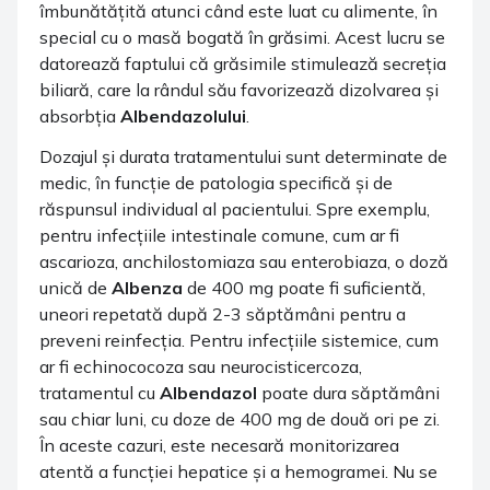
îmbunătățită atunci când este luat cu alimente, în
special cu o masă bogată în grăsimi. Acest lucru se
datorează faptului că grăsimile stimulează secreția
biliară, care la rândul său favorizează dizolvarea și
absorbția
Albendazolului
.
Dozajul și durata tratamentului sunt determinate de
medic, în funcție de patologia specifică și de
răspunsul individual al pacientului. Spre exemplu,
pentru infecțiile intestinale comune, cum ar fi
ascarioza, anchilostomiaza sau enterobiaza, o doză
unică de
Albenza
de 400 mg poate fi suficientă,
uneori repetată după 2-3 săptămâni pentru a
preveni reinfecția. Pentru infecțiile sistemice, cum
ar fi echinococoza sau neurocisticercoza,
tratamentul cu
Albendazol
poate dura săptămâni
sau chiar luni, cu doze de 400 mg de două ori pe zi.
În aceste cazuri, este necesară monitorizarea
atentă a funcției hepatice și a hemogramei. Nu se