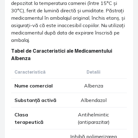
depozitat la temperatura camerei (între 15°C și
30°C), ferit de lumină directă și umiditate. Păstrați
medicamentul în ambalajul original, închis etanș, și
asigurați-vă că este inaccesibil copiilor. Nu utilizați
medicamentul după data de expirare înscrisă pe
ambalaj.
Tabel de Caracteristici ale Medicamentului
Albenza
Caracteristică
Detalii
Nume comercial
Albenza
Substanță activă
Albendazol
Clasa
Antihelmintic
terapeutică
(antiparazitar)
Inhibă polimerizarea