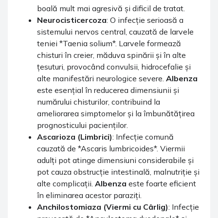
boală mult mai agresivă și dificil de tratat.
Neurocisticercoza
: O infecție serioasă a
sistemului nervos central, cauzată de larvele
teniei *Taenia solium*. Larvele formează
chisturi în creier, măduva spinării și în alte
țesuturi, provocând convulsii, hidrocefalie și
alte manifestări neurologice severe.
Albenza
este esențial în reducerea dimensiunii și
numărului chisturilor, contribuind la
ameliorarea simptomelor și la îmbunătățirea
prognosticului pacienților.
Ascarioza (Limbrici)
: Infecție comună
cauzată de *Ascaris lumbricoides*. Viermii
adulți pot atinge dimensiuni considerabile și
pot cauza obstrucție intestinală, malnutriție și
alte complicații.
Albenza
este foarte eficient
în eliminarea acestor paraziți.
Anchilostomiaza (Viermi cu Cârlig)
: Infecție