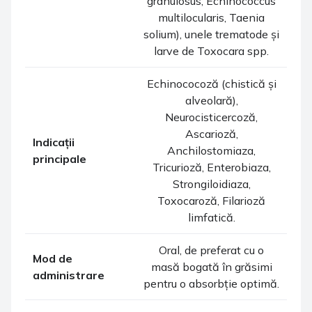
granulosus, Echinococcus
multilocularis, Taenia
solium), unele trematode și
larve de Toxocara spp.
Echinococoză (chistică și
alveolară),
Neurocisticercoză,
Ascarioză,
Indicații
Anchilostomiaza,
principale
Tricurioză, Enterobiaza,
Strongiloidiaza,
Toxocaroză, Filarioză
limfatică.
Oral, de preferat cu o
Mod de
masă bogată în grăsimi
administrare
pentru o absorbție optimă.