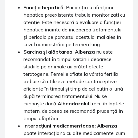
Funcția hepatică:
Pacienții cu afecțiuni
hepatice preexistente trebuie monitorizați cu
atenție. Este necesară o evaluare a funcției
hepatice înainte de începerea tratamentului
și periodic pe parcursul acestuia, mai ales în
cazul administrării pe termen lung.
Sarcina și alăptarea:
Albenza
nu este
recomandat în timpul sarcinii, deoarece
studiile pe animale au arătat efecte
teratogene. Femeile aflate la vârsta fertilă
trebuie să utilizeze metode contraceptive
eficiente în timpul și timp de cel puțin o lună
după terminarea tratamentului. Nu se
cunoaște dacă
Albendazolul
trece în laptele
matern, de aceea se recomandă prudență în
timpul alăptării.
Interacțiuni medicamentoase:
Albenza
poate interacționa cu alte medicamente, cum