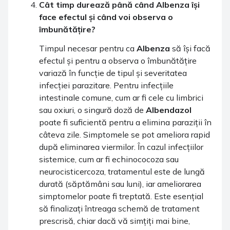
Cât timp durează până când
Albenza
își
face efectul și când voi observa o
îmbunătățire?
Timpul necesar pentru ca
Albenza
să își facă
efectul și pentru a observa o îmbunătățire
variază în funcție de tipul și severitatea
infecției parazitare. Pentru infecțiile
intestinale comune, cum ar fi cele cu limbrici
sau oxiuri, o singură doză de
Albendazol
poate fi suficientă pentru a elimina paraziții în
câteva zile. Simptomele se pot ameliora rapid
după eliminarea viermilor. În cazul infecțiilor
sistemice, cum ar fi echinococoza sau
neurocisticercoza, tratamentul este de lungă
durată (săptămâni sau luni), iar ameliorarea
simptomelor poate fi treptată. Este esențial
să finalizați întreaga schemă de tratament
prescrisă, chiar dacă vă simțiți mai bine,