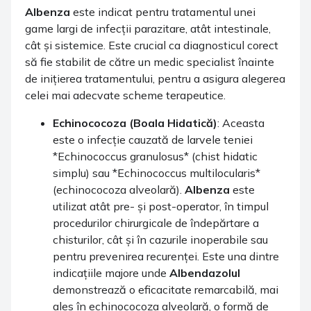
Albenza
este indicat pentru tratamentul unei
game largi de infecții parazitare, atât intestinale,
cât și sistemice. Este crucial ca diagnosticul corect
să fie stabilit de către un medic specialist înainte
de inițierea tratamentului, pentru a asigura alegerea
celei mai adecvate scheme terapeutice.
Echinococoza (Boala Hidatică)
: Aceasta
este o infecție cauzată de larvele teniei
*Echinococcus granulosus* (chist hidatic
simplu) sau *Echinococcus multilocularis*
(echinococoza alveolară).
Albenza
este
utilizat atât pre- și post-operator, în timpul
procedurilor chirurgicale de îndepărtare a
chisturilor, cât și în cazurile inoperabile sau
pentru prevenirea recurenței. Este una dintre
indicațiile majore unde
Albendazolul
demonstrează o eficacitate remarcabilă, mai
ales în echinococoza alveolară, o formă de