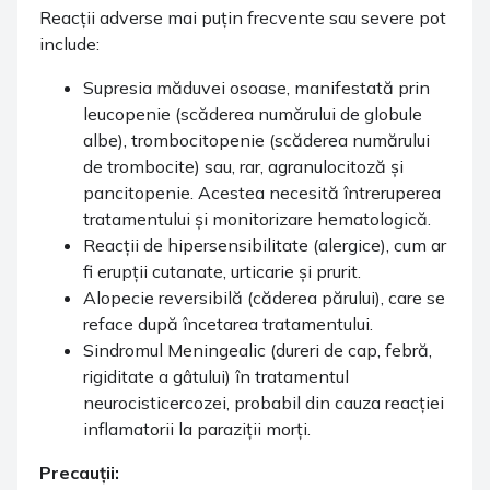
Reacții adverse mai puțin frecvente sau severe pot
include:
Supresia măduvei osoase, manifestată prin
leucopenie (scăderea numărului de globule
albe), trombocitopenie (scăderea numărului
de trombocite) sau, rar, agranulocitoză și
pancitopenie. Acestea necesită întreruperea
tratamentului și monitorizare hematologică.
Reacții de hipersensibilitate (alergice), cum ar
fi erupții cutanate, urticarie și prurit.
Alopecie reversibilă (căderea părului), care se
reface după încetarea tratamentului.
Sindromul Meningealic (dureri de cap, febră,
rigiditate a gâtului) în tratamentul
neurocisticercozei, probabil din cauza reacției
inflamatorii la paraziții morți.
Precauții: