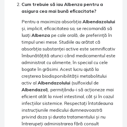
Cum trebuie să iau
Albenza
pentru a
asigura cea mai bună eficacitate?
Pentru a maximiza absorbția
Albendazolului
și, implicit, eficacitatea sa, se recomandă să
luați
Albenza
pe cale orală, de preferință în
timpul unei mese. Studiile au arătat că
absorbția substanței active este semnificativ
îmbunătățită atunci când medicamentul este
administrat cu alimente, în special cu cele
bogate în grăsimi. Acest lucru ajută la
creșterea biodisponibilității metabolitului
activ al
Albendazolului
(sulfoxidul de
Albendazol
), permițându-i să acționeze mai
eficient atât la nivel intestinal, cât și în cazul
infecțiilor sistemice. Respectați întotdeauna
instrucțiunile medicului dumneavoastră
privind doza și durata tratamentului și nu
întrerupeți administrarea fără consult