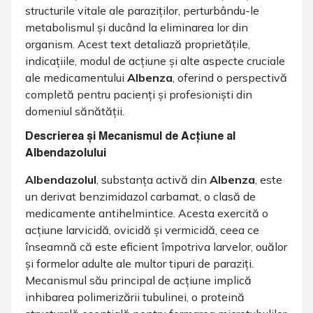
structurile vitale ale paraziților, perturbându-le
metabolismul și ducând la eliminarea lor din
organism. Acest text detaliază proprietățile,
indicațiile, modul de acțiune și alte aspecte cruciale
ale medicamentului
Albenza
, oferind o perspectivă
completă pentru pacienți și profesioniști din
domeniul sănătății.
Descrierea și Mecanismul de Acțiune al
Albendazolului
Albendazolul
, substanța activă din
Albenza
, este
un derivat benzimidazol carbamat, o clasă de
medicamente antihelmintice. Acesta exercită o
acțiune larvicidă, ovicidă și vermicidă, ceea ce
înseamnă că este eficient împotriva larvelor, ouălor
și formelor adulte ale multor tipuri de paraziți.
Mecanismul său principal de acțiune implică
inhibarea polimerizării tubulinei, o proteină