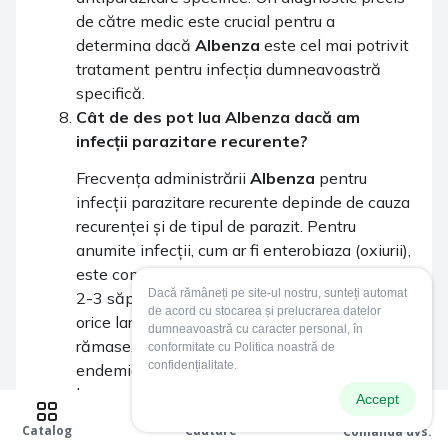
de către medic este crucial pentru a
determina dacă
Albenza
este cel mai potrivit
tratament pentru infecția dumneavoastră
specifică.
Cât de des pot lua
Albenza
dacă am
infecții parazitare recurente?
Frecvența administrării
Albenza
pentru
infecții parazitare recurente depinde de cauza
recurenței și de tipul de parazit. Pentru
anumite infecții, cum ar fi enterobiaza (oxiurii),
este comun să se recomande o a doua doză la
Dacă rămâneți pe site-ul nostru, sunteți automat
2-3 săptămâni după prima, pentru a trata
de acord cu stocarea și prelucrarea datelor
orice larve care ar fi putut ecloza din ouă
dumneavoastră cu caracter personal, în
rămase. În cazul unor infecții cronice sau
conformitate cu Politica noastră de
confidențialitate.
endemice, mai ales în anumite regiuni din
lume, programele de deparazitare periodică cu
Accept
0
Albendazol
pot fi implementate. Cu toate
Catalog
Cautare
Comanda dvs.
acestea, automedicația repetată nu este