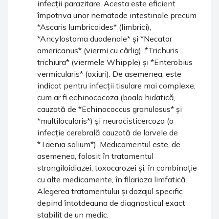
infecții parazitare. Acesta este eficient
împotriva unor nematode intestinale precum
*Ascaris lumbricoides* (limbrici),
*Ancylostoma duodenale* și *Necator
americanus* (viermi cu cârlig), *Trichuris
trichiura* (viermele Whipple) și *Enterobius
vermicularis* (oxiuri). De asemenea, este
indicat pentru infecții tisulare mai complexe,
cum ar fi echinococoza (boala hidatică,
cauzată de *Echinococcus granulosus* și
*multilocularis*) și neurocisticercoza (o
infecție cerebrală cauzată de larvele de
*Taenia solium*). Medicamentul este, de
asemenea, folosit în tratamentul
strongiloidiazei, toxocarozei și, în combinație
cu alte medicamente, în filarioza limfatică.
Alegerea tratamentului și dozajul specific
depind întotdeauna de diagnosticul exact
stabilit de un medic.