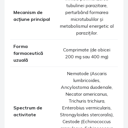
tubulinei parazitare,
Mecanism de
perturbând formarea
acțiune principal
microtubulilor și
metabolismul energetic al
paraziților.
Forma
Comprimate (de obicei
farmaceutică
200 mg sau 400 mg)
uzuală
Nematode (Ascaris
lumbricoides,
Ancylostoma duodenale,
Necator americanus,
Trichuris trichiura,
Spectrum de
Enterobius vermicularis,
activitate
Strongyloides stercoralis),
Cestode (Echinococcus