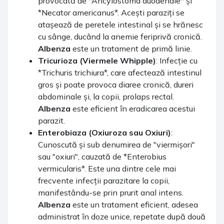
provocată de *Ancylostoma duodenale* și
*Necator americanus*. Acești paraziți se
atașează de peretele intestinal și se hrănesc
cu sânge, ducând la anemie feriprivă cronică.
Albenza
este un tratament de primă linie.
Tricurioza (Viermele Whipple)
: Infecție cu
*Trichuris trichiura*, care afectează intestinul
gros și poate provoca diaree cronică, dureri
abdominale și, la copii, prolaps rectal.
Albenza
este eficient în eradicarea acestui
parazit.
Enterobiaza (Oxiuroza sau Oxiuri)
:
Cunoscută și sub denumirea de "viermișori"
sau "oxiuri", cauzată de *Enterobius
vermicularis*. Este una dintre cele mai
frecvente infecții parazitare la copii,
manifestându-se prin prurit anal intens.
Albenza
este un tratament eficient, adesea
administrat în doze unice, repetate după două