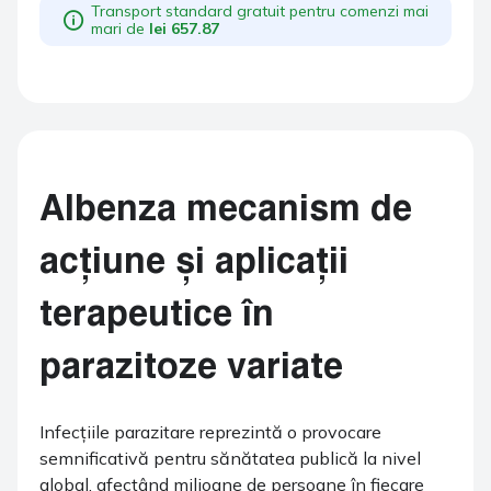
Transport standard gratuit pentru comenzi mai
400mg 360
mari de
lei 657.87
comprimate
Albenza mecanism de
acțiune și aplicații
terapeutice în
parazitoze variate
Infecțiile parazitare reprezintă o provocare
semnificativă pentru sănătatea publică la nivel
global, afectând milioane de persoane în fiecare