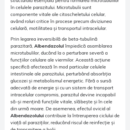
structurală esențială pentru formarea microtubulilor
în celulele parazitului. Microtubulii sunt
componente vitale ale citoscheletului celular,
având roluri critice în procese precum diviziunea
celulară, motilitatea și transportul intracelular.
Prin legarea ireversibilă de beta-tubulină
parazitară,
Albendazolul
împiedică asamblarea
microtubulilor, ducând la o perturbare severă a
funcțiilor celulare ale viermilor. Această acțiune
specifică afectează în mod particular celulele
intestinale ale parazitului, perturbând absorbția
glucozei și metabolismul energetic. Fără o sursă
adecvată de energie și cu un sistem de transport
intracelular compromis, parazitul devine incapabil
să-și mențină funcțiile vitale, slăbește și în cele
din urmă moare. De asemenea, efectul ovicid al
Albendazolului
contribuie la întreruperea ciclului de
viață al paraziților, reducând riscul de reinfecție și
de transmitere a bolii.