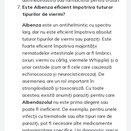
Este
Albenza
eficient împotriva tuturor
tipurilor de viermi?
Albenza
este un antihelmintic cu spectru
larg, dar nu este eficient împotriva absolut
tuturor tipurilor de viermi sau paraziți. Este
foarte eficient împotriva majorității
nematodelor intestinale (cum ar fi limbrici,
oxiuri, viermi cu cârlig, viermele Whipple) și a
unor cestode (cum ar fi cele care cauzează
echinococoza și neurocisticercoza). De
asemenea, are un rol important în
strongiloidiază și toxocaroză. Cu toate
acestea, există anumiți paraziți pentru care
Albendazolul
nu este prima alegere sau
poate fi ineficient. De exemplu, pentru unele
infecții cu trematode sau alte tipuri rare de
paraziți, pot fi necesare alte medicamente
antiparazitare specifice. Un diagnostic precis